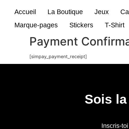
Accueil
La Boutique
Jeux
Ca
Marque-pages
Stickers
T-Shirt
Payment Confirma
[simpay_payment_receipt]
Sois l
Inscris-to