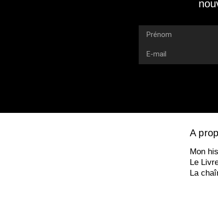
nouv
A prop
Mon his
Le Livr
La chaî