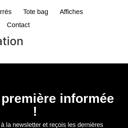
rrés
Tote bag
Affiches
Contact
tion
a première informée
!
i à la newsletter et reçois les dernières