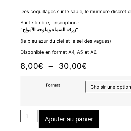
Des coquillages sur le sable, le murmure discret 
Sur le timbre, l’inscription :
“زرقة السماء وملوحة الأمواج”
(le bleu azur du ciel et le sel des vagues)
Disponible en format A4, A5 et A6.
Plage
8,00
€
–
30,00
€
de
Format
prix :
8,00€
quantité
à
de
Ajouter au panier
Coquillage
30,00€