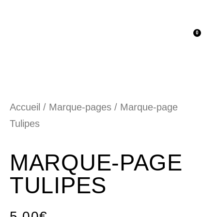
0
La Boutique
Marque-pages
Accueil
/
Marque-pages
/ Marque-page
Tulipes
MARQUE-PAGE
TULIPES
5,00
€