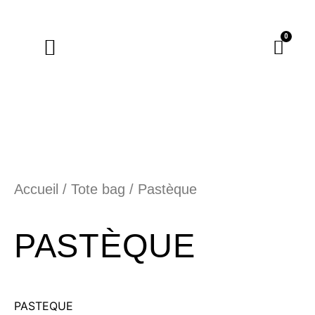
0
La Boutique
Marque-pages
Accueil
/
Tote bag
/ Pastèque
PASTÈQUE
PASTEQUE